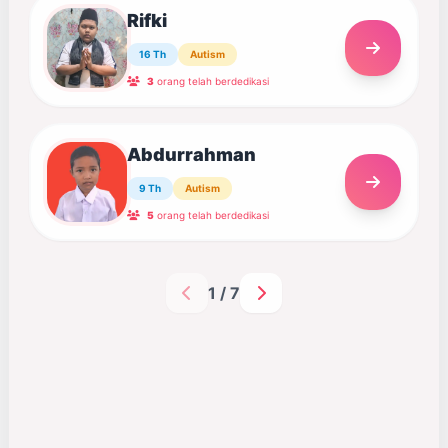
Rifki
16 Th
Autism
3
orang telah berdedikasi
Abdurrahman
9 Th
Autism
5
orang telah berdedikasi
1 / 7