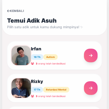
KEMBALI
Temui Adik Asuh
Pilih satu adik untuk kamu dukung mimpinya! ✨
Irfan
16 Th
Autism
3
orang telah berdedikasi
Rizky
17 Th
Retardasi Mental
3
orang telah berdedikasi